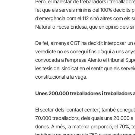
Però, el malestar de treballadors i treballado
fet que els serveis mínims del 100% decidits 
d’emergència com el 112 sinó altres com els
Natural o Fecsa Endesa, que en opinió dels sin
De fet, almenys CGT ha decidit interposar un c
veredicte no es conegui fins d’aquí a uns an
convocada a l’empresa Atento el tribunal Supe
les tesis del sindicat en el sentit que els ser
constitucional a la vaga.
Unes 200.000 treballadores i treballadors 
El sector dels ‘contact center’, també coneg
70.000 treballadors, dels quals uns 20.000 a
dones. A més, la mateixa proporció, el 70%, te
habituals no superen els 750 euros nets mensu