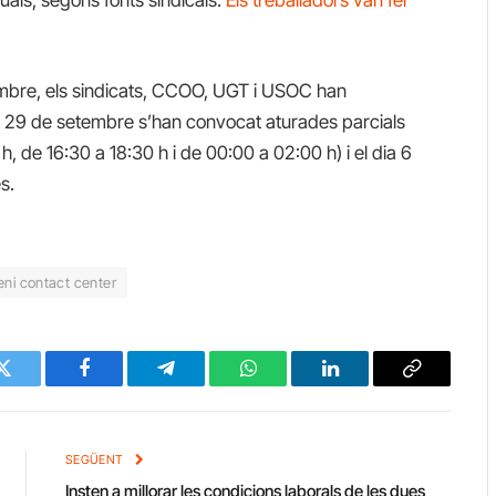
.
embre, els sindicats, CCOO, UGT i USOC han
t 29 de setembre s’han convocat aturades parcials
, de 16:30 a 18:30 h i de 00:00 a 02:00 h) i el dia 6
s.
ni contact center
Twitter
Facebook
Telegram
WhatsApp
LinkedIn
Copy
Link
SEGÜENT
Insten a millorar les condicions laborals de les dues