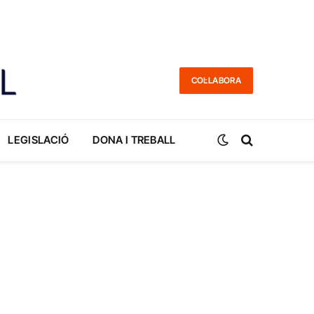
COL·LABORA
LEGISLACIÓ
DONA I TREBALL