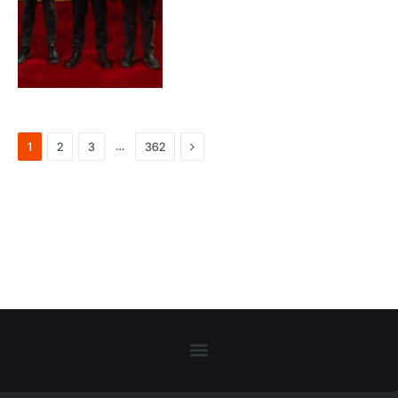
Next
…
1
2
3
362