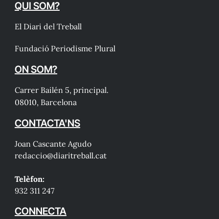
QUI SOM?
El Diari del Treball
Fundació Periodisme Plural
ON SOM?
Carrer Bailén 5, principal.
08010, Barcelona
CONTACTA'NS
Joan Cascante Agudo
redaccio@diaritreball.cat
Telèfon:
932 311 247
CONNECTA