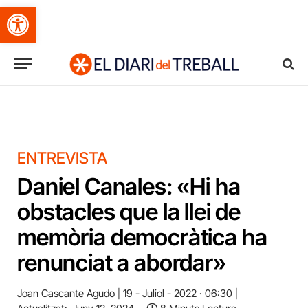
Obre la barra d'eines
ENTREVISTA
Daniel Canales: «Hi ha
obstacles que la llei de
memòria democràtica ha
renunciat a abordar»
Joan Cascante Agudo
19 - Juliol - 2022 · 06:30