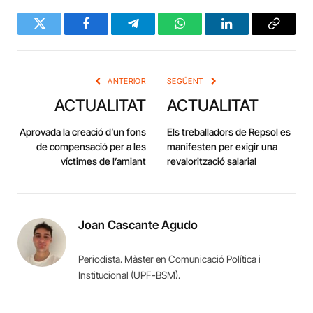
Twitter
Facebook
Telegram
WhatsApp
LinkedIn
Copy
Link
ANTERIOR
SEGÜENT
ACTUALITAT
ACTUALITAT
Aprovada la creació d’un fons
Els treballadors de Repsol es
de compensació per a les
manifesten per exigir una
víctimes de l’amiant
revalorització salarial
Joan Cascante Agudo
Periodista. Màster en Comunicació Política i
Institucional (UPF-BSM).