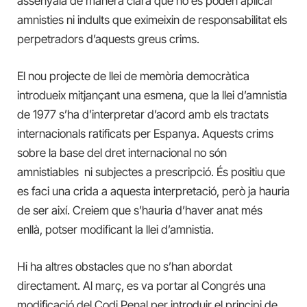
assenyala de manera clara que no es poden aplicar
amnisties ni indults que eximeixin de responsabilitat els
perpetradors d’aquests greus crims.
El nou projecte de llei de memòria democràtica
introdueix mitjançant una esmena, que la llei d’amnistia
de 1977 s’ha d’interpretar d’acord amb els tractats
internacionals ratificats per Espanya. Aquests crims
sobre la base del dret internacional no són
amnistiables ni subjectes a prescripció. És positiu que
es faci una crida a aquesta interpretació, però ja hauria
de ser així. Creiem que s’hauria d’haver anat més
enllà, potser modificant la llei d’amnistia.
Hi ha altres obstacles que no s’han abordat
directament. Al març, es va portar al Congrés una
modificació del Codi Penal per introduir el principi de