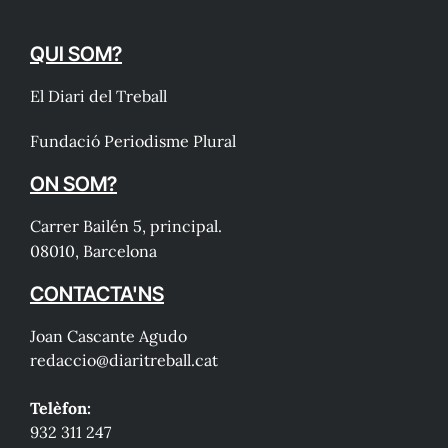
QUI SOM?
El Diari del Treball
Fundació Periodisme Plural
ON SOM?
Carrer Bailén 5, principal.
08010, Barcelona
CONTACTA'NS
Joan Cascante Agudo
redaccio@diaritreball.cat
Telèfon:
932 311 247