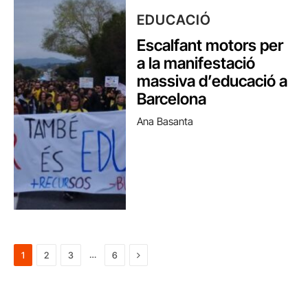
EDUCACIÓ
Escalfant motors per
a la manifestació
massiva d’educació a
Barcelona
Ana Basanta
Next
…
1
2
3
6