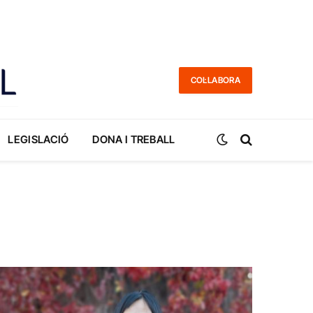
COL·LABORA
LEGISLACIÓ
DONA I TREBALL