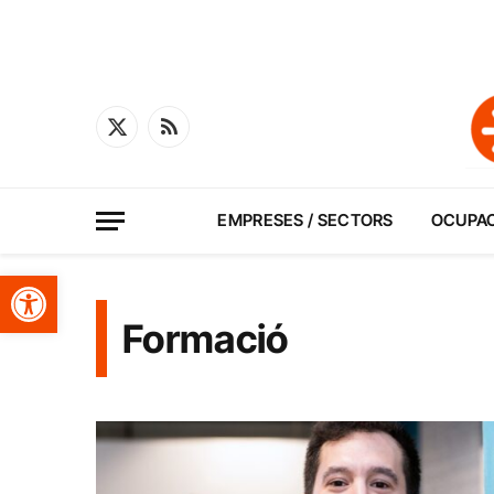
X
RSS
(Twitter)
EMPRESES / SECTORS
OCUPA
Obre la barra d'eines
Formació