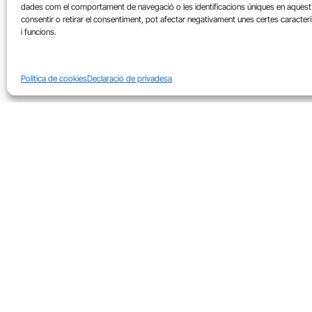
dades com el comportament de navegació o les identificacions úniques en aquest 
Les dates clau de l’FP d’aquest
consentir o retirar el consentiment, pot afectar negativament unes certes caracter
i funcions.
últim trimestre
Bernat Ferrer
Política de cookies
Declaració de privadesa
EMPRESES / SECTORS
OCUPAC
QUI SOM?
ON
El Diari del Treball
Carre