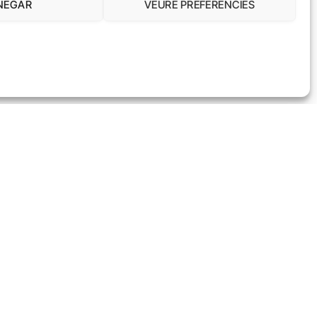
NEGAR
VEURE PREFERÈNCIES
LEGISLACIÓ
DONA I TREBALL
CONNECTA