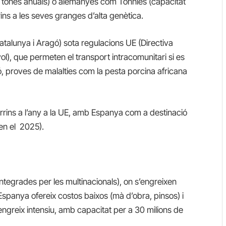
 tones anuals) o alemanyes com Tönnies (capacitat
ins a les seves granges d’alta genètica.
talunya i Aragó) sota regulacions UE (Directiva
), que permeten el transport intracomunitari si es
ó, proves de malalties com la pesta porcina africana
rins a l’any a la UE, amb Espanya com a destinació
en el 2025).
ntegrades per les multinacionals), on s’engreixen
 Espanya ofereix costos baixos (mà d’obra, pinsos) i
engreix intensiu, amb capacitat per a 30 milions de