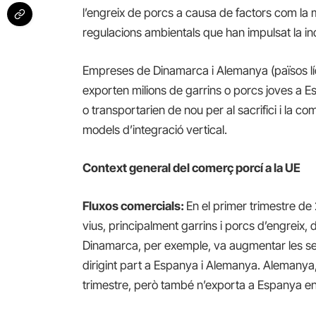
l’engreix de porcs a causa de factors com la m
regulacions ambientals que han impulsat la indu
Empreses de Dinamarca i Alemanya (països líde
exporten milions de garrins o porcs joves a Es
o transportarien de nou per al sacrifici i la 
models d’integració vertical.
C
ontext general del comerç porcí a la UE
Fluxos comercials:
En el primer trimestre 
vius, principalment garrins i porcs d’engreix
Dinamarca, per exemple, va augmentar les se
dirigint part a Espanya i Alemanya. Alemanya, 
trimestre, però també n’exporta a Espanya e