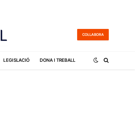
COL·LABORA
LEGISLACIÓ
DONA I TREBALL