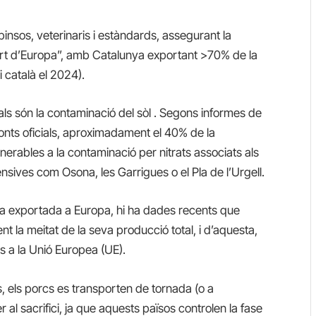
sos, veterinaris i estàndards, assegurant la
cort d’Europa”, amb Catalunya exportant >70% de la
 català el 2024).
rals són la contaminació del sòl . Segons informes de
 fonts oficials, aproximadament el 40% de la
nerables a la contaminació per nitrats associats als
nsives com Osona, les Garrigues o el Pla de l’Urgell.
ya exportada a Europa, hi ha dades recents que
 la meitat de la seva producció total, i d’aquesta,
s a la Unió Europea (UE).
 els porcs es transporten de tornada (o a
l sacrifici, ja que aquests països controlen la fase