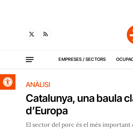
X
RSS
(Twitter)
EMPRESES / SECTORS
OCUPA
Obre la barra d'eines
ANÀLISI
Catalunya, una baula cl
d’Europa
El sector del porc és el més important 