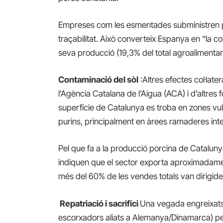
Empreses com les esmentades subministren pin
traçabilitat. Això converteix Espanya en “la 
seva producció (19,3% del total agroalimentari
Contaminació del sòl
:Altres efectes col·late
l’Agència Catalana de l’Aigua (ACA) i d’altres
superfície de Catalunya es troba en zones vul
purins, principalment en àrees ramaderes inte
Pel que fa a la producció porcina de Catalun
indiquen que el sector exporta aproximadament
més del 60% de les vendes totals van dirigide
Repatriació i sacrifici
Una vegada engreixats,
escorxadors aliats a Alemanya/Dinamarca) per a