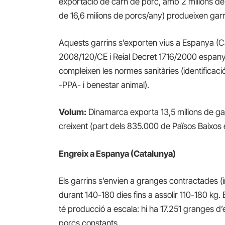
exportació de carn de porc, amb 2 milions de
de 16,6 milions de porcs/any) produeixen garr
Aquests garrins s’exporten vius a Espanya (Ca
2008/120/CE i Reial Decret 1716/2000 espanyol
compleixen les normes sanitàries (identificaci
-PPA- i benestar animal).
Volum:
Dinamarca exporta 13,5 milions de gar
creixent (part dels 835.000 de Països Baixos 
Engreix a Espanya (Catalunya)
Els garrins s’envien a granges contractades (i
durant 140-180 dies fins a assolir 110-180 kg.
té producció a escala: hi ha 17.251 granges d’
porcs constants.