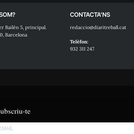
 SOM?
CONTACTA'NS
r Bailén 5, principal.
redaccio@diaritreball.cat
0, Barcelona
Telèfon:
932 311 247