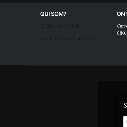
QUI SOM?
ON
El Diari del Treball
Carre
0801
Fundació Periodisme Plural