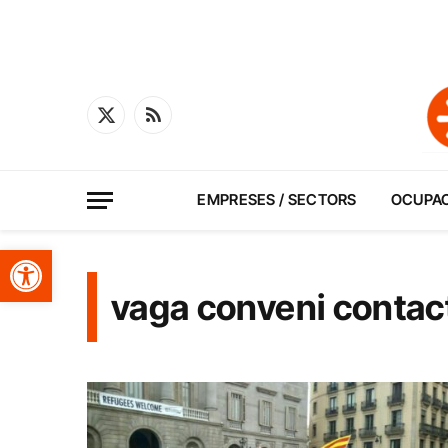
X
RSS
(Twitter)
EMPRESES / SECTORS
OCUPA
Obre la barra d'eines
vaga conveni contac