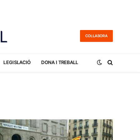
COL·LABORA
LEGISLACIÓ
DONA I TREBALL