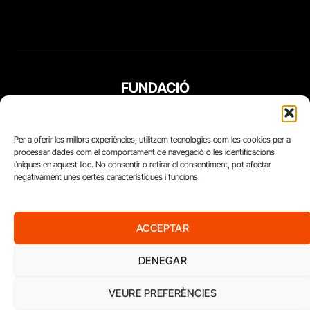
FUNDACIÓ
PERIODISME
PLURAL
Per a oferir les millors experiències, utilitzem tecnologies com les cookies per a
processar dades com el comportament de navegació o les identificacions
úniques en aquest lloc. No consentir o retirar el consentiment, pot afectar
negativament unes certes característiques i funcions.
ACCEPTAR
DENEGAR
VEURE PREFERÈNCIES
Diari del Treball, 2026