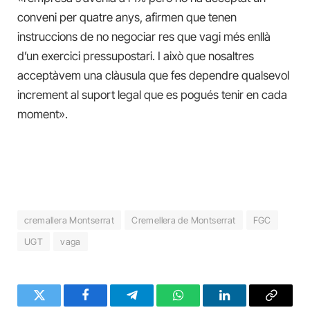
conveni per quatre anys, afirmen que tenen
instruccions de no negociar res que vagi més enllà
d’un exercici pressupostari. I això que nosaltres
acceptàvem una clàusula que fes dependre qualsevol
increment al suport legal que es pogués tenir en cada
moment».
cremallera Montserrat
Cremellera de Montserrat
FGC
UGT
vaga
Twitter
Facebook
Telegram
WhatsApp
LinkedIn
Copy