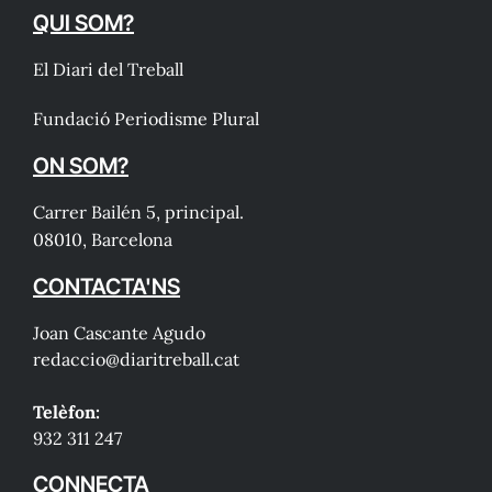
QUI SOM?
El Diari del Treball
Fundació Periodisme Plural
ON SOM?
Carrer Bailén 5, principal.
08010, Barcelona
CONTACTA'NS
Joan Cascante Agudo
redaccio@diaritreball.cat
Telèfon:
932 311 247
CONNECTA