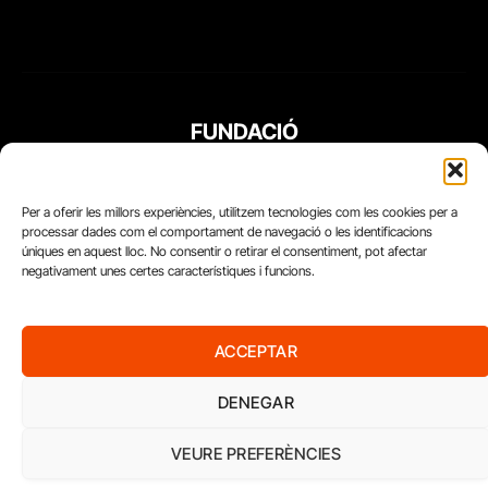
FUNDACIÓ
PERIODISME
PLURAL
Per a oferir les millors experiències, utilitzem tecnologies com les cookies per a
processar dades com el comportament de navegació o les identificacions
úniques en aquest lloc. No consentir o retirar el consentiment, pot afectar
negativament unes certes característiques i funcions.
ACCEPTAR
DENEGAR
VEURE PREFERÈNCIES
Diari del Treball, 2026