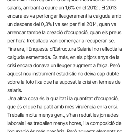
salaris, arribant a caure un 1,6% en el 2012 . El 2013
encara es va perllongar lleugerament la caiguda amb
un descens del 0,3% i va ser per fi el 2014, quan va
arrencar també la creació d’ocupació, quan els preus
per hora treballada van començar a recuperar-se.
Fins ara, l’Enquesta d’Estructura Salarial no reflectia la
caiguda esmentada. És més, en els pitjors anys de la
crisi encara donava un lleuger augment a l’alça. Però
aquest nou instrument estadístic no deixa cap dubte
sobre la foto fixa que ha suposat la crisi en termes de
salaris.
Una altra cosa és la qualitat i la quantitat d’ocupació,
que és el que ha patit amb més virulència en la crisi.
Treballa molta menys gent, s’han reduït les jornades
laborals i es treballen menys hores, i la composició de
l’ocupació és més precària. Però aquests elements no