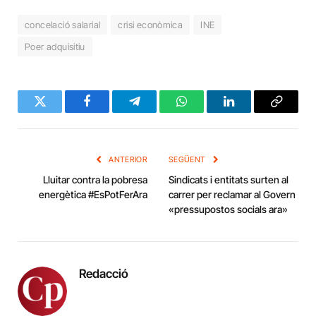
concelació salarial
crisi econòmica
INE
Poer adquisitiu
Twitter
Facebook
Telegram
WhatsApp
LinkedIn
Copy
Link
ANTERIOR
SEGÜENT
Lluitar contra la pobresa
Sindicats i entitats surten al
energètica #EsPotFerAra
carrer per reclamar al Govern
«pressupostos socials ara»
Redacció