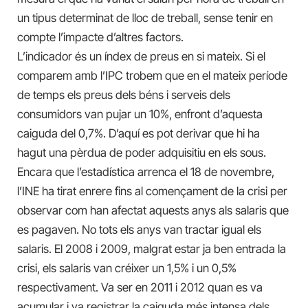
un tipus determinat de lloc de treball, sense tenir en
compte l’impacte d’altres factors.
L’indicador és un índex de preus en si mateix. Si el
comparem amb l’IPC trobem que en el mateix període
de temps els preus dels béns i serveis dels
consumidors van pujar un 10%, enfront d’aquesta
caiguda del 0,7%. D’aquí es pot derivar que hi ha
hagut una pèrdua de poder adquisitiu en els sous.
Encara que l’estadística arrenca el 18 de novembre,
l’INE ha tirat enrere fins al començament de la crisi per
observar com han afectat aquests anys als salaris que
es pagaven. No tots els anys van tractar igual els
salaris. El 2008 i 2009, malgrat estar ja ben entrada la
crisi, els salaris van créixer un 1,5% i un 0,5%
respectivament. Va ser en 2011 i 2012 quan es va
acumular i va registrar la caiguda més intensa dels