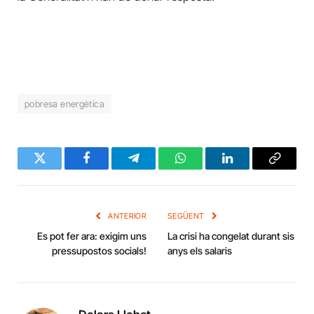
pobresa energètica
Twitter
Facebook
Telegram
WhatsApp
LinkedIn
Copy
Link
ANTERIOR
SEGÜENT
Es pot fer ara: exigim uns
La crisi ha congelat durant sis
pressupostos socials!
anys els salaris