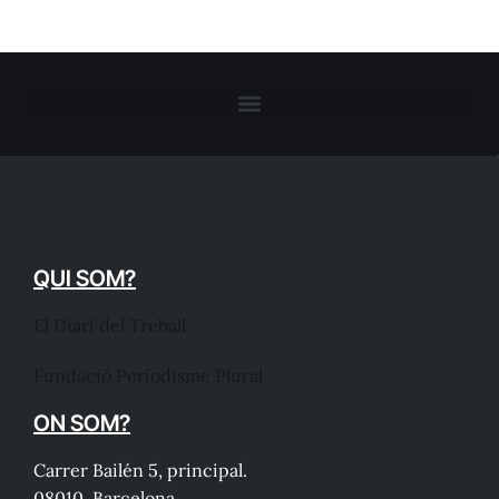
QUI SOM?
El Diari del Treball
Fundació Periodisme Plural
ON SOM?
Carrer Bailén 5, principal.
08010, Barcelona