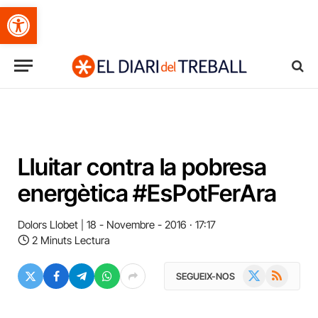
Obre la barra d'eines
Lluitar contra la pobresa
energètica #EsPotFerAra
Dolors Llobet
18 - Novembre - 2016 · 17:17
2 Minuts Lectura
X
RSS
SEGUEIX-NOS
(Twitter)