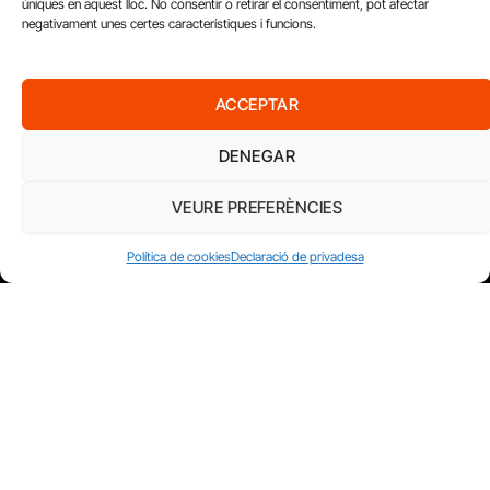
úniques en aquest lloc. No consentir o retirar el consentiment, pot afectar
negativament unes certes característiques i funcions.
ACCEPTAR
DENEGAR
VEURE PREFERÈNCIES
Política de cookies
Declaració de privadesa
AMB EL SUPORT DE