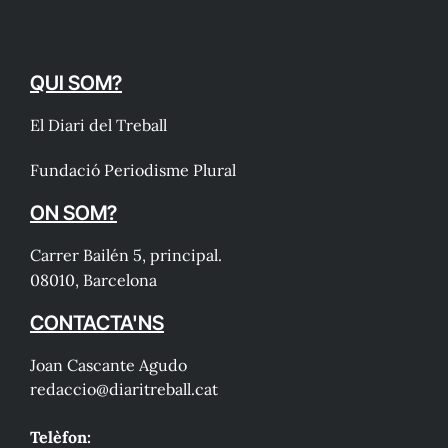
QUI SOM?
El Diari del Treball
Fundació Periodisme Plural
ON SOM?
Carrer Bailén 5, principal.
08010, Barcelona
CONTACTA'NS
Joan Cascante Agudo
redaccio@diaritreball.cat
Telèfon: