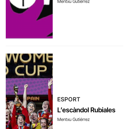
Mentxu Gutiérrez
ESPORT
L’escàndol Rubiales
Mentxu Gutiérrez