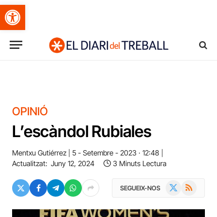
Obre la barra d'eines
OPINIÓ
L’escàndol Rubiales
Mentxu Gutiérrez
5 - Setembre - 2023 · 12:48
Actualitzat:
Juny 12, 2024
3 Minuts Lectura
X
RSS
SEGUEIX-NOS
(Twitter)