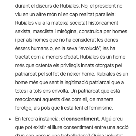
durant el discurs de Rubiales. No, el president no
viu en un altre món ni en cap realitat paral·lela:
Rubiales viu a la mateixa societat històricament
sexista, masclista i misògina, construida per homes
i per als homes que no ha considerat les dones
éssers humans o, en la seva “evolució”, les ha
tractat com a menors d’edat. Rubiales és un home
més que ostenta els privilegis innats otorgats pel
patriarcat pel sol fet de néixer home. Rubiales és un
home més que sent la legitimació patriarcal que a
totes i a tots ens envolta. Un patriarcat que està
reaccionant aquests dies com ell, de manera
ferotge, als pols que li està fent el feminisme.
En tercera instància: el
consentiment
. Algú creu
que pot existir el lliure consentiment entre una acció
d’un cap
versus
una treballadora? Quina voluntat