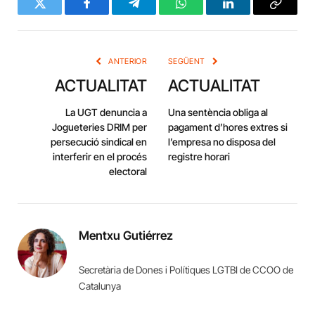
Twitter
Facebook
Telegram
WhatsApp
LinkedIn
Copy
Link
ANTERIOR
SEGÜENT
ACTUALITAT
ACTUALITAT
La UGT denuncia a
Una sentència obliga al
Jogueteries DRIM per
pagament d’hores extres si
persecució sindical en
l’empresa no disposa del
interferir en el procés
registre horari
electoral
Mentxu Gutiérrez
Secretària de Dones i Polítiques LGTBI de CCOO de
Catalunya