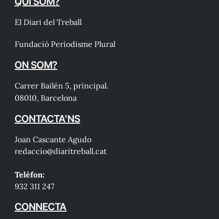
QUI SOM?
El Diari del Treball
Fundació Periodisme Plural
ON SOM?
Carrer Bailén 5, principal.
08010, Barcelona
CONTACTA'NS
Joan Cascante Agudo
redaccio@diaritreball.cat
Telèfon:
932 311 247
CONNECTA