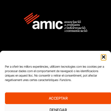
FUNDACIÓ
Per a oferir les millors experiències, utilitzem tecnologies com les cookies per a
processar dades com el comportament de navegació o les identificacions
PERIODISME
úniques en aquest lloc. No consentir o retirar el consentiment, pot afectar
PLURAL
negativament unes certes característiques i funcions.
ACCEPTAR
DENEGAR