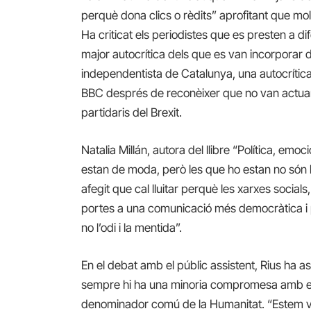
perquè dona clics o rèdits” aprofitant que mol
Ha criticat els periodistes que es presten a 
major autocrítica dels que es van incorporar 
independentista de Catalunya, una autocrítica
BBC després de reconèixer que no van actua
partidaris del Brexit.
Natalia Millán, autora del llibre “Política, emo
estan de moda, però les que ho estan no són les
afegit que cal lluitar perquè les xarxes social
portes a una comunicació més democràtica i pr
no l’odi i la mentida”.
En el debat amb el públic assistent, Rius ha a
sempre hi ha una minoria compromesa amb els
denominador comú de la Humanitat. “Estem viv