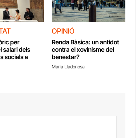
TAT
OPINIÓ
òric per
Renda Bàsica: un antídot
l salari dels
contra el xovinisme del
s socials a
benestar?
Maria Lladonosa