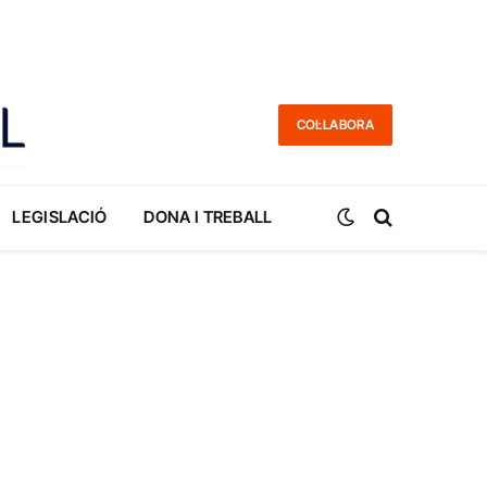
COL·LABORA
LEGISLACIÓ
DONA I TREBALL