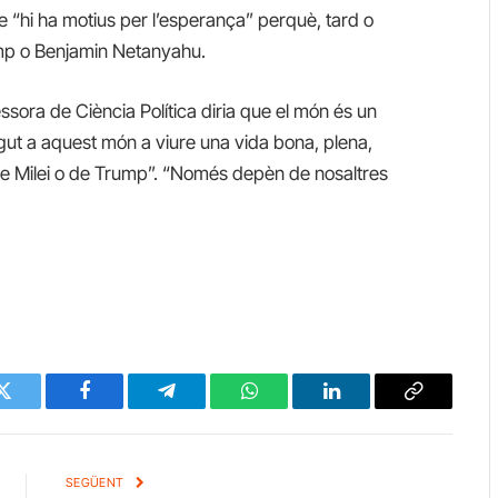
ue “hi ha motius per l’esperança” perquè, tard o
mp o Benjamin Netanyahu.
ssora de Ciència Política diria que el món és un
gut a aquest món a viure una vida bona, plena,
 de Milei o de Trump”. “Només depèn de nosaltres
Twitter
Facebook
Telegram
WhatsApp
LinkedIn
Copy
Link
SEGÜENT