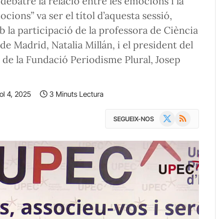
debatre la relació entre les emocions i la
mocions” va ser el títol d’aquesta sessió,
 la participació de la professora de Ciència
e Madrid, Natalia Millán, i el president del
 de la Fundació Periodisme Plural, Josep
iol 4, 2025
3 Minuts Lectura
X
RSS
SEGUEIX-NOS
(Twitter)