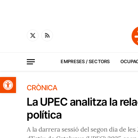
X
RSS
(Twitter)
EMPRESES / SECTORS
OCUPA
Obre la barra d'eines
CRÒNICA
La UPEC analitza la rela
política
A la darrera sessió del segon dia de les