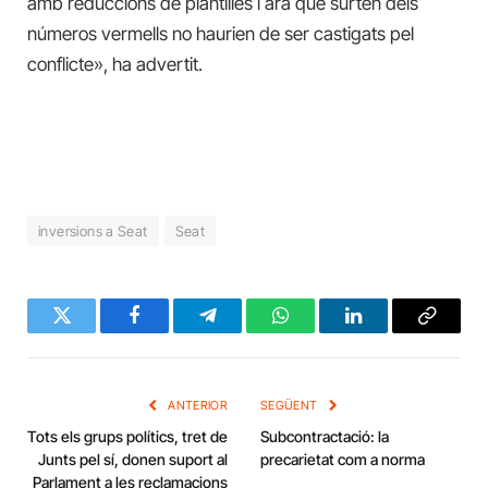
amb reduccions de plantilles i ara que surten dels
números vermells no haurien de ser castigats pel
conflicte», ha advertit.
inversions a Seat
Seat
Twitter
Facebook
Telegram
WhatsApp
LinkedIn
Copy
Link
ANTERIOR
SEGÜENT
Tots els grups polítics, tret de
Subcontractació: la
Junts pel sí, donen suport al
precarietat com a norma
Parlament a les reclamacions