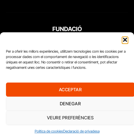
FUNDACIÓ
PERIODISME
PLURAL
Per a oferir les millors experiències, utilitzem tecnologies com les cookies per a
processar dades com el comportament de navegació o les identificacions
úniques en aquest lloc. No consentir o retirar el consentiment, pot afectar
negativament unes certes característiques i funcions.
ACCEPTAR
DENEGAR
VEURE PREFERÈNCIES
Diari del Treball, 2026
Política de cookies
Declaració de privadesa