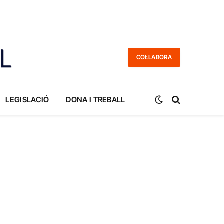
COL·LABORA
LEGISLACIÓ
DONA I TREBALL