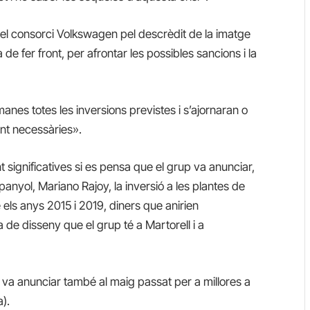
del consorci Volkswagen pel descrèdit de la imatge
 de fer front, per afrontar les possibles sancions i la
nes totes les inversions previstes i s’ajornaran o
ent necessàries».
 significatives si es pensa que el grup va anunciar,
spanyol, Mariano Rajoy, la inversió a les plantes de
els anys 2015 i 2019, diners que anirien
de disseny que el grup té a Martorell i a
s va anunciar també al maig passat per a millores a
).