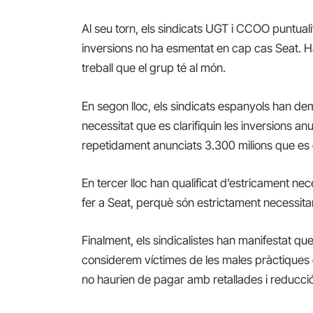
Al seu torn, els sindicats UGT i CCOO puntuali
inversions no ha esmentat en cap cas Seat. Ha
treball que el grup té al món.
En segon lloc, els sindicats espanyols han de
necessitat que es clarifiquin les inversions a
repetidament anunciats 3.300 milions que es d
En tercer lloc han qualificat d’estricament n
fer a Seat, perquè són estrictament necessitar
Finalment, els sindicalistes han manifestat q
considerem víctimes de les males pràctiques d
no haurien de pagar amb retallades i reducció d