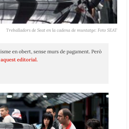
Treballadors de Seat en la cadena de muntatge: Foto SEAT
isme en obert, sense murs de pagament. Però
n
aquest editorial.