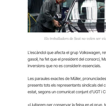
Els treballadors de Seat no volen ser ví
L’escàndol que afecta el grup Volkswagen, r
gasoil, ha fet que el president del consorci, M
inversions que no es considerin essencials.
Les paraules exactes de Müller, pronunciades
presents tots els representants sindicals del
estat, segons un comunicat conjunt d’UGT i
«Lluitarem per conservar la feina en el grup, t