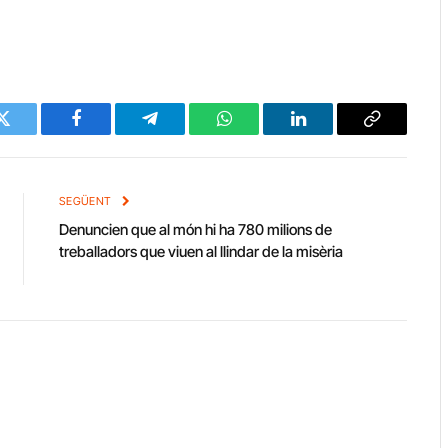
Twitter
Facebook
Telegram
WhatsApp
LinkedIn
Copy
Link
SEGÜENT
Denuncien que al món hi ha 780 milions de
treballadors que viuen al llindar de la misèria