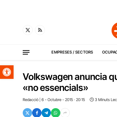
X
RSS
(Twitter)
EMPRESES / SECTORS
OCUPA
Obre la barra d'eines
Volkswagen anuncia que
«no essencials»
Redacció
6 - Octubre - 2015 · 20:15
3 Minuts Lec