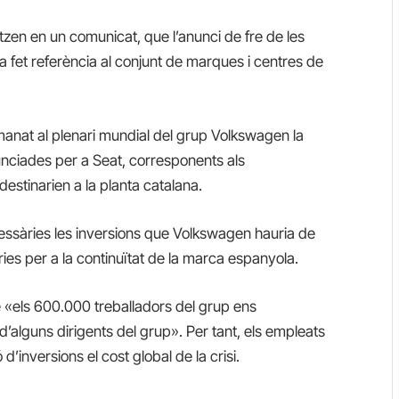
tzen en un comunicat, que l’anunci de fre de les
 fet referència al conjunt de marques i centres de
manat al plenari mundial del grup Volkswagen la
nunciades per a Seat, corresponents als
estinarien a la planta catalana.
ecessàries les inversions que Volkswagen hauria de
ies per a la continuïtat de la marca espanyola.
ue «els 600.000 treballadors del grup ens
’alguns dirigents del grup». Per tant, els empleats
’inversions el cost global de la crisi.