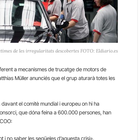
ctimes de les irregularitats descobertes FOTO: Eldiario.es
eferent a mecanismes de trucatge de motors de
atthias Müller anunciés que el grup aturarà totes les
 davant el comitè mundial i europeu on hi ha
 consorci, que dóna feina a 600.000 persones, han
 CCOO:
ot i no saber les seqüeles d’aquesta crisi».