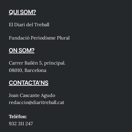
QUI SOM?
El Diari del Treball
Fundació Periodisme Plural
ON SOM?
Carrer Bailén 5, principal.
08010, Barcelona
CONTACTA'NS
Joan Cascante Agudo
redaccio@diaritreball.cat
Telèfon:
932 311 247