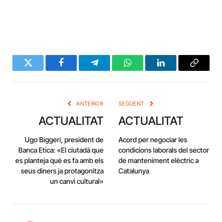
Twitter
Facebook
Telegram
WhatsApp
LinkedIn
Copy
Link
ANTERIOR
SEGÜENT
ACTUALITAT
ACTUALITAT
Ugo Biggeri, president de
Acord per negociar les
Banca Etica: «El ciutadà que
condicions laborals del sector
es planteja què es fa amb els
de manteniment elèctric a
seus diners ja protagonitza
Catalunya
un canvi cultural»