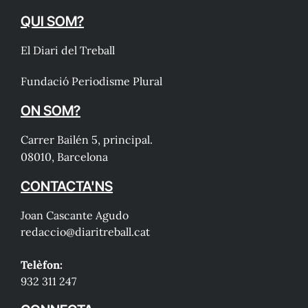
QUI SOM?
El Diari del Treball
Fundació Periodisme Plural
ON SOM?
Carrer Bailén 5, principal.
08010, Barcelona
CONTACTA'NS
Joan Cascante Agudo
redaccio@diaritreball.cat
Telèfon:
932 311 247