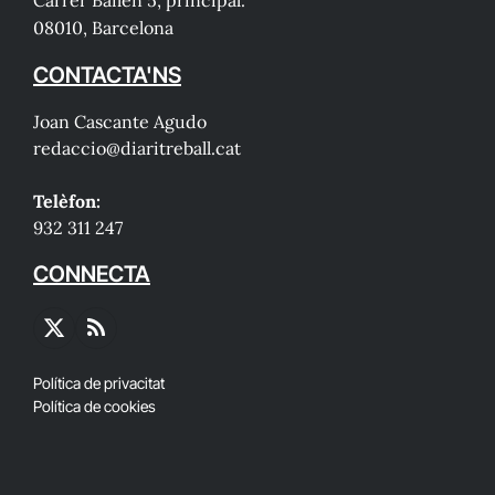
Carrer Bailén 5, principal.
08010, Barcelona
CONTACTA'NS
Joan Cascante Agudo
redaccio@diaritreball.cat
Telèfon:
932 311 247
CONNECTA
X
RSS
(Twitter)
Política de privacitat
Política de cookies