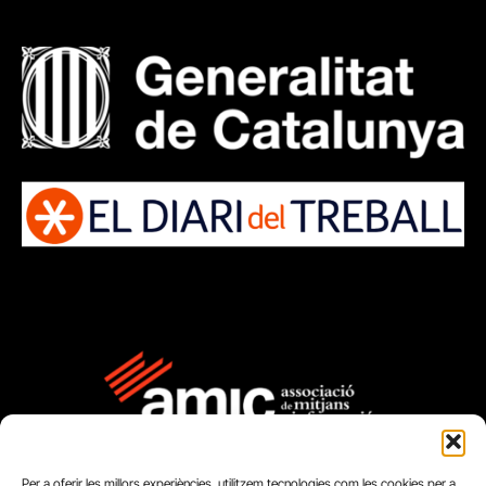
Per a oferir les millors experiències, utilitzem tecnologies com les cookies per a