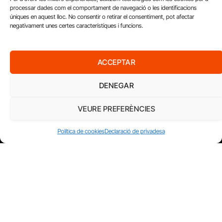
processar dades com el comportament de navegació o les identificacions
úniques en aquest lloc. No consentir o retirar el consentiment, pot afectar
negativament unes certes característiques i funcions.
FUNDACIÓ
PERIODISME
ACCEPTAR
PLURAL
DENEGAR
VEURE PREFERÈNCIES
Política de cookies
Declaració de privadesa
Diari del Treball, 2026