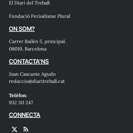
El Diari del Treball
Fundació Periodisme Plural
ON SOM?
Carrer Bailén 5, principal.
08010, Barcelona
CONTACTA'NS
Joan Cascante Agudo
redaccio@diaritreball.cat
Telèfon:
932 311 247
CONNECTA
X
RSS