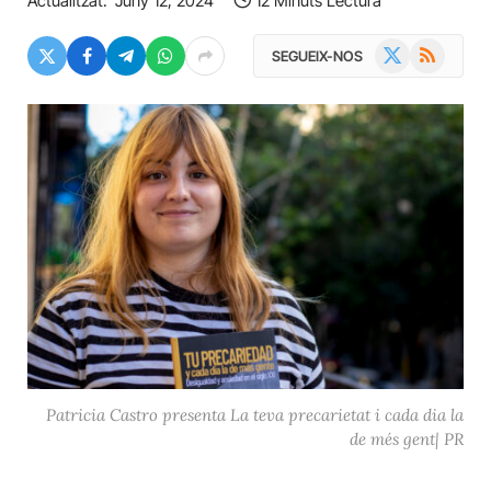
Actualitzat:
Juny 12, 2024
12 Minuts Lectura
X
RSS
SEGUEIX-NOS
(Twitter)
Patricia Castro presenta La teva precarietat i cada dia la
de més gent| PR