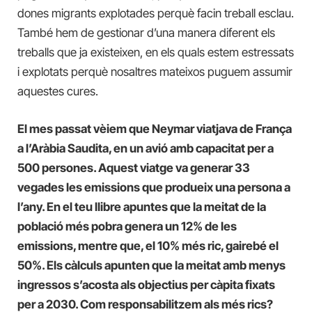
dones migrants explotades perquè facin treball esclau.
També hem de gestionar d’una manera diferent els
treballs que ja existeixen, en els quals estem estressats
i explotats perquè nosaltres mateixos puguem assumir
aquestes cures.
El mes passat vèiem que Neymar viatjava de França
a l’Aràbia Saudita, en un avió amb capacitat per a
500 persones. Aquest viatge va generar 33
vegades les emissions que produeix una persona a
l’any. En el teu llibre apuntes que la meitat de la
població més pobra genera un 12% de les
emissions, mentre que, el 10% més ric, gairebé el
50%. Els càlculs apunten que la meitat amb menys
ingressos s’acosta als objectius per càpita fixats
per a 2030. Com responsabilitzem als més rics?