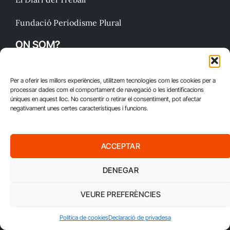
Fundació Periodisme Plural
ON SOM?
Carrer Bailén 5, principal.
08010, Barcelona
Per a oferir les millors experiències, utilitzem tecnologies com les cookies per a
processar dades com el comportament de navegació o les identificacions
úniques en aquest lloc. No consentir o retirar el consentiment, pot afectar
CONTACTA'NS
negativament unes certes característiques i funcions.
Joan Cascante Agudo
redaccio@diaritreball.cat
ACCEPTAR
Telèfon:
DENEGAR
932 311 247
CONNECTA
VEURE PREFERÈNCIES
Política de cookies
Declaració de privadesa
X
RSS