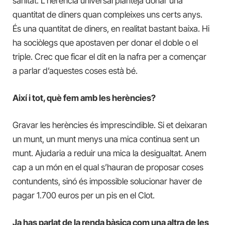
sanitat. L’herència universal planteja donar una
quantitat de diners quan compleixes uns certs anys.
És una quantitat de diners, en realitat bastant baixa. Hi
ha sociòlegs que apostaven per donar el doble o el
triple. Crec que ficar el dit en la nafra per a començar
a parlar d’aquestes coses està bé.
Així i tot, què fem amb les herències?
Gravar les herències és imprescindible. Si et deixaran
un munt, un munt menys una mica continua sent un
munt. Ajudaria a reduir una mica la desigualtat. Anem
cap a un món en el qual s’hauran de proposar coses
contundents, sinó és impossible solucionar haver de
pagar 1.700 euros per un pis en el Clot.
Ja has parlat de la renda bàsica com una altra de les