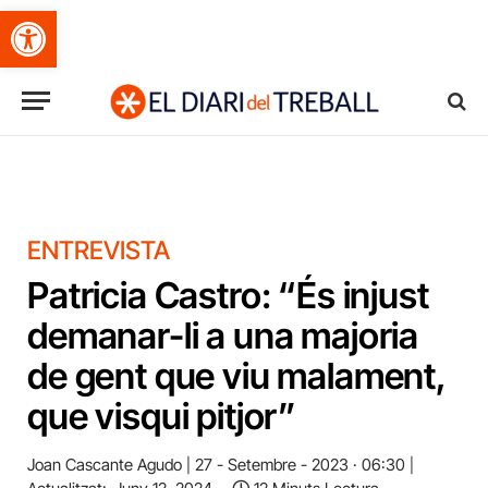
Obre la barra d'eines
ENTREVISTA
Patricia Castro: “És injust
demanar-li a una majoria
de gent que viu malament,
que visqui pitjor”
Joan Cascante Agudo
27 - Setembre - 2023 · 06:30