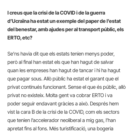
I creus que la crisi de la COVID i de la guerra
d’Ucraïna ha estat un exemple del paper de l’estat
del benestar, amb ajudes per al transport públic, els
ERTO, etc?
Se’ns havia dit que els estats tenien menys poder,
però al final han estat els que han hagut de salvar
quan les empreses han hagut de tancar i hi ha hagut
que pagar sous. Allò públic ha estat el garant que el
privat continués funcionant. Sense el que és públic, allò
privat no existeix. Molta gent va cobrar ERTO i va
poder seguir endavant gràcies a això. Després hem
vist la cara B de la crisi de la COVID, com els sectors
que tenien l’accelerador neoliberal a mig gas, l’han
apretat fins al fons. Més turistificació, una bogeria