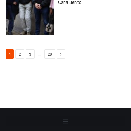
Carla Benito
Next
…
1
2
3
28