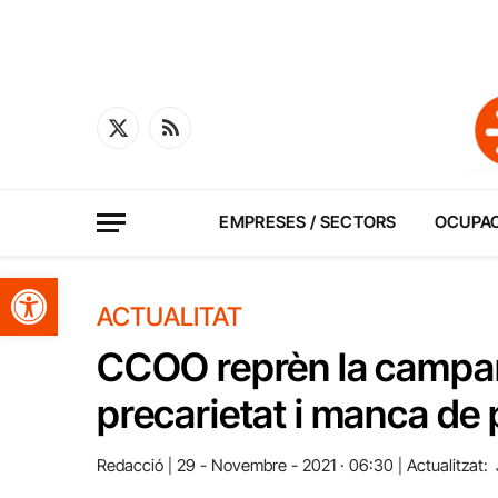
X
RSS
(Twitter)
EMPRESES / SECTORS
OCUPA
Obre la barra d'eines
ACTUALITAT
CCOO reprèn la campany
precarietat i manca de
Redacció
29 - Novembre - 2021 · 06:30
Actualitzat: