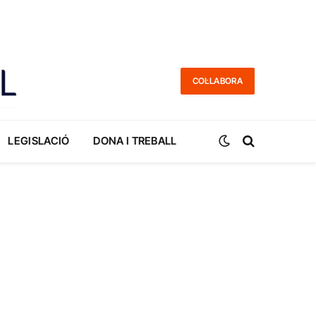
COL·LABORA
LEGISLACIÓ
DONA I TREBALL