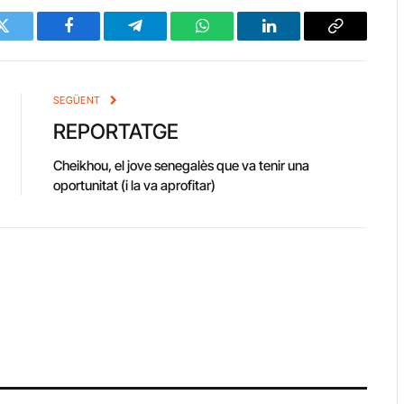
Twitter
Facebook
Telegram
WhatsApp
LinkedIn
Copy
Link
SEGÜENT
REPORTATGE
Cheikhou, el jove senegalès que va tenir una
oportunitat (i la va aprofitar)