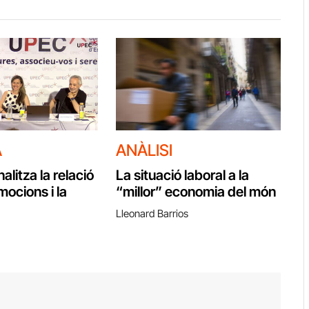
A
ANÀLISI
litza la relació
La situació laboral a la
mocions i la
“millor” economia del món
Lleonard Barrios