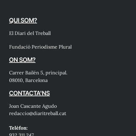
QUI SOM?
El Diari del Treball
Fundació Periodisme Plural
ON SOM?
Carrer Bailén 5, principal.
08010, Barcelona
CONTACTA'NS
Joan Cascante Agudo
redaccio@diaritreball.cat
Telèfon:
932 311 247