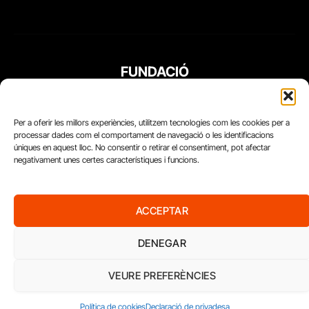
FUNDACIÓ
PERIODISME
PLURAL
Per a oferir les millors experiències, utilitzem tecnologies com les cookies per a
processar dades com el comportament de navegació o les identificacions
úniques en aquest lloc. No consentir o retirar el consentiment, pot afectar
negativament unes certes característiques i funcions.
ACCEPTAR
DENEGAR
VEURE PREFERÈNCIES
Diari del Treball, 2026
Política de cookies
Declaració de privadesa