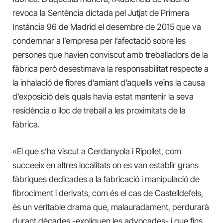
revoca la Sentència dictada pel Jutjat de Primera
Instància 96 de Madrid el desembre de 2015 que va
condemnar a l’empresa per l’afectació sobre les
persones que havien conviscut amb treballadors de la
fàbrica però desestimava la responsabilitat respecte a
la inhalació de fibres d’amiant d’aquells veïns la causa
d’exposició dels quals havia estat mantenir la seva
residència o lloc de treball a les proximitats de la
fàbrica.
«El que s’ha viscut a Cerdanyola i Ripollet, com
succeeix en altres localitats on es van establir grans
fàbriques dedicades a la fabricació i manipulació de
fibrociment i derivats, com és el cas de Castelldefels,
és un veritable drama que, malauradament, perdurarà
durant dècades -expliquen les advocades- i que fins