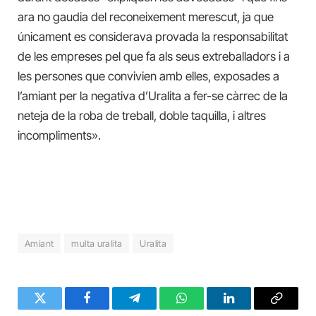
ara no gaudia del reconeixement merescut, ja que
únicament es considerava provada la responsabilitat
de les empreses pel que fa als seus extreballadors i a
les persones que convivien amb elles, exposades a
l’amiant per la negativa d’Uralita a fer-se càrrec de la
neteja de la roba de treball, doble taquilla, i altres
incompliments».
Amiant
multa uralita
Uralita
Twitter
Facebook
Telegram
WhatsApp
LinkedIn
Copy