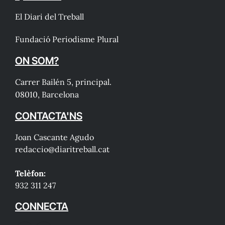
El Diari del Treball
Fundació Periodisme Plural
ON SOM?
Carrer Bailén 5, principal.
08010, Barcelona
CONTACTA'NS
Joan Cascante Agudo
redaccio@diaritreball.cat
Telèfon:
932 311 247
CONNECTA