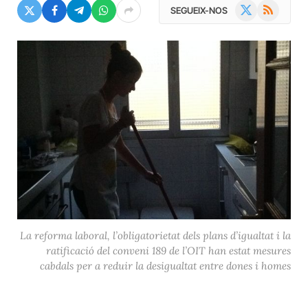
X
RSS
SEGUEIX-NOS
(Twitter)
La reforma laboral, l’obligatorietat dels plans d’igualtat i la
ratificació del conveni 189 de l’OIT han estat mesures
cabdals per a reduir la desigualtat entre dones i homes