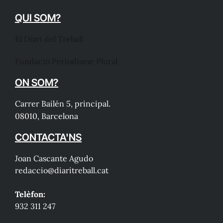
QUI SOM?
El Diari del Treball
Fundació Periodisme Plural
ON SOM?
Carrer Bailén 5, principal.
08010, Barcelona
CONTACTA'NS
Joan Cascante Agudo
redaccio@diaritreball.cat
Telèfon:
932 311 247