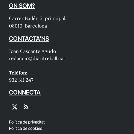
ON SOM?
Carrer Bailén 5, principal.
08010, Barcelona
CONTACTA'NS
Joan Cascante Agudo
redaccio@diaritreball.cat
Telèfon:
932 311 247
CONNECTA
X
RSS
(Twitter)
Política de privacitat
Política de cookies