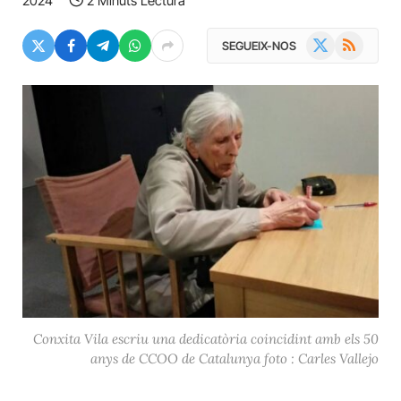
2024
2 Minuts Lectura
X
RSS
SEGUEIX-NOS
(Twitter)
Conxita Vila escriu una dedicatòria coincidint amb els 50
anys de CCOO de Catalunya foto : Carles Vallejo