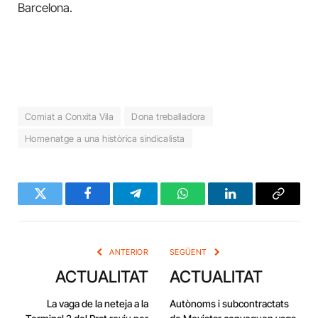
Barcelona.
Comiat a Conxita Vila
Dona treballadora
Homenatge a una històrica sindicalista
Twitter
Facebook
Telegram
WhatsApp
LinkedIn
Copy
Link
ANTERIOR
SEGÜENT
ACTUALITAT
ACTUALITAT
La vaga de la neteja a la
Autònoms i subcontractats