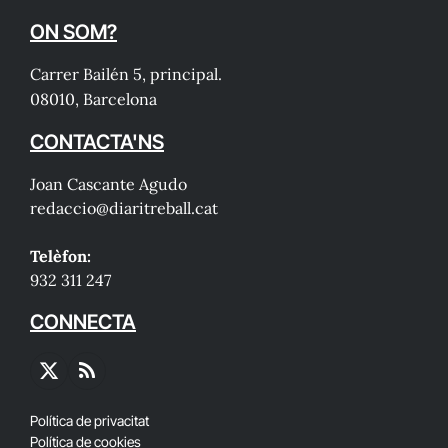
ON SOM?
Carrer Bailén 5, principal.
08010, Barcelona
CONTACTA'NS
Joan Cascante Agudo
redaccio@diaritreball.cat
Telèfon:
932 311 247
CONNECTA
X
RSS
(Twitter)
Política de privacitat
Política de cookies