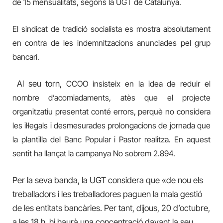
de 15 mensualitats, segons la UGT de Catalunya.
El sindicat de tradició socialista es mostra absolutament
en contra de les indemnitzacions anunciades pel grup
bancari.
Al seu torn,
CCOO insisteix
en la idea de
reduir el
nombre d’acomiadaments, atès que el projecte
organitzatiu presentat
conté errors,
perquè no considera
les il·legals i desmesurades prolongacions de jornada que
la plantilla del Banc Popular i Pastor realitza
. En aquest
sentit ha llançat la campanya No sobrem 2.894.
Per la seva banda, la UGT considera que «de nou els
treballadors i les treballadores paguen la mala gestió
de les entitats bancàries. Per tant, dijous, 20 d’octubre,
a les 18 h, hi haurà una concentració davant la seu