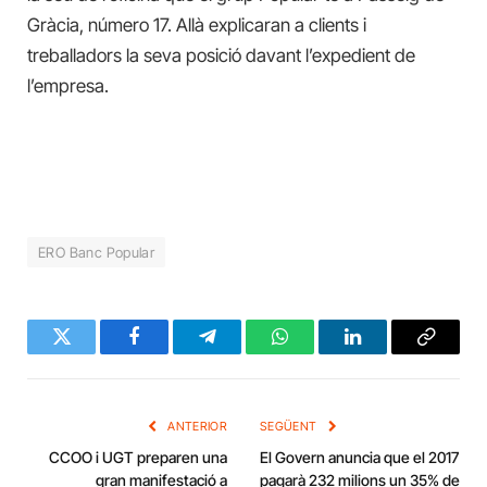
Gràcia, número 17. Allà explicaran a clients i
treballadors la seva posició davant l’expedient de
l’empresa.
ERO Banc Popular
Twitter
Facebook
Telegram
WhatsApp
LinkedIn
Copy
Link
ANTERIOR
SEGÜENT
CCOO i UGT preparen una
El Govern anuncia que el 2017
gran manifestació a
pagarà 232 milions un 35% de