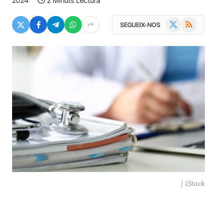
2024
2 Minuts Lectura
X
RSS
SEGUEIX-NOS
(Twitter)
| iStock