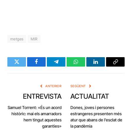
metges
MIR
Twitter
Facebook
Telegram
WhatsApp
LinkedIn
Copy
Link
ANTERIOR
SEGÜENT
ENTREVISTA
ACTUALITAT
Samuel Torrent: «És un acord
Dones, joves i persones
històric: mai els amarradors
estrangeres presenten més
hem tingut aquestes
atur que abans de l’esclat de
garanties»
la pandèmia