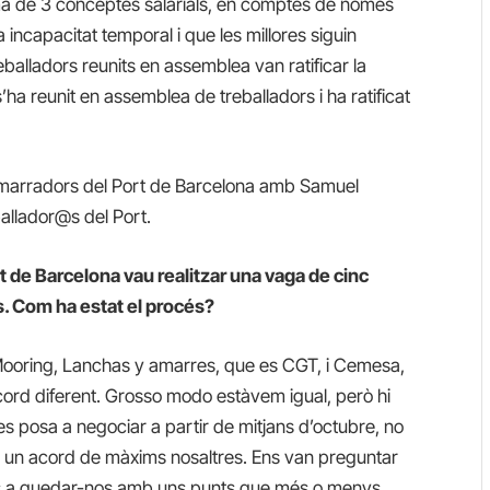
suma de 3 conceptes salarials, en comptes de només
a incapacitat temporal i que les millores siguin
eballadors reunits en assemblea van ratificar la
ha reunit en assemblea de treballadors i ha ratificat
 amarradors del Port de Barcelona amb Samuel
ballador@s del Port.
 de Barcelona vau realitzar una vaga de cinc
s. Com ha estat el procés?
: Mooring, Lanchas y amarres, que es CGT, i Cemesa,
rd diferent. Grosso modo estàvem igual, però hi
es posa a negociar a partir de mitjans d’octubre, no
r un acord de màxims nosaltres. Ens van preguntar
ins a quedar-nos amb uns punts que més o menys