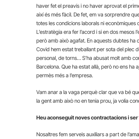
haver fet el preavís i no haver aprovat el pr
així és més fàcil. De fet, em va sorprendre que 
totes les condicions laborals ni econòmiques 
L’estratègia era fer l’acord i si en dos mesos
però amb això agafat. En aquests dubtes ha c
Covid hem estat treballant per sota del plec 
personal, de torns… S’ha abusat molt amb con
Barcelona. Que ha estat allà, però no ens ha aj
permès més a l’empresa.
Vam anar a la vaga perquè clar que va bé que
la gent amb això no en tenia prou, ja volia co
Heu aconseguit noves contractacions i ser 
Nosaltres fem serveis auxiliars a part de l’amar