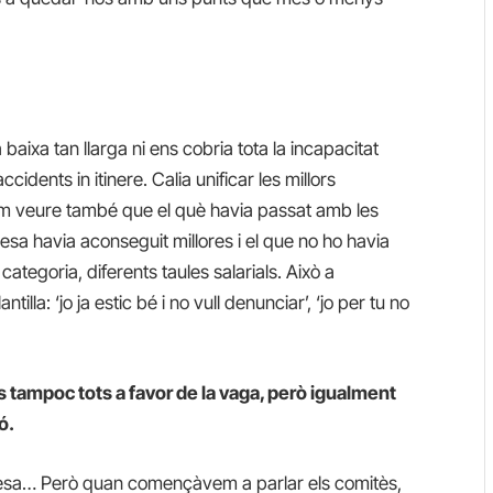
aixa tan llarga ni ens cobria tota la incapacitat
idents in itinere. Calia unificar les millors
m veure també que el què havia passat amb les
esa havia aconseguit millores i el que no ho havia
 categoria, diferents taules salarials. Això a
tilla: ‘jo ja estic bé i no vull denunciar’, ‘jo per tu no
és tampoc tots a favor de la vaga, però igualment
ó.
resa… Però quan començàvem a parlar els comitès,