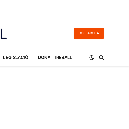
COL·LABORA
LEGISLACIÓ
DONA I TREBALL