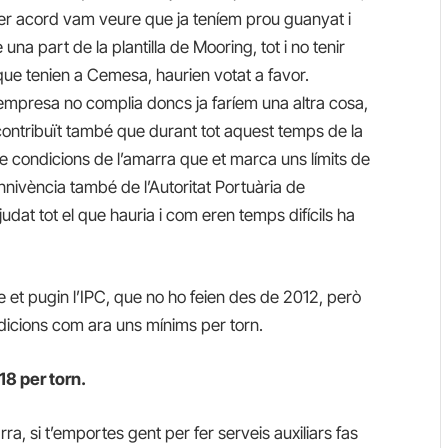
imer acord vam veure que ja teníem prou guanyat i
una part de la plantilla de Mooring, tot i no tenir
que tenien a Cemesa, haurien votat a favor.
 l’empresa no complia doncs ja faríem una altra cosa,
ontribuït també que durant tot aquest temps de la
de condicions de l’amarra que et marca uns límits de
nivència també de l’Autoritat Portuària de
udat tot el que hauria i com eren temps difícils ha
 et pugin l’IPC, que no ho feien des de 2012, però
ndicions com ara uns mínims per torn.
18 per torn.
ra, si t’emportes gent per fer serveis auxiliars fas