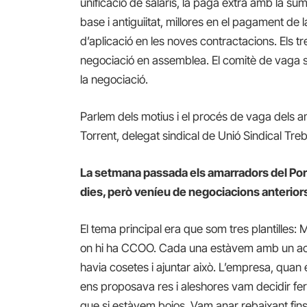
unificació de salaris, la paga extra amb la 
base i antiguiitat, millores en el pagament de l
d’aplicació en les noves contractacions. Els tr
negociació en assemblea. El comitè de vaga s’
la negociació.
Parlem dels motius i el procés de vaga dels
Torrent, delegat sindical de Unió Sindical Tre
La setmana passada els amarradors del Port
dies, però veníeu de negociacions anterior
El tema principal era que som tres plantilles
on hi ha CCOO. Cada una estàvem amb un aco
havia cosetes i ajuntar això. L’empresa, quan 
ens proposava res i aleshores vam decidir fe
que si estàvem bojos. Vam anar rebaixant f