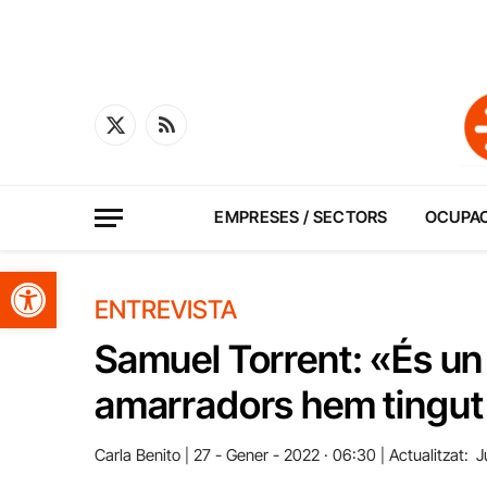
X
RSS
(Twitter)
EMPRESES / SECTORS
OCUPA
Obre la barra d'eines
ENTREVISTA
Samuel Torrent: «És un 
amarradors hem tingut
Carla Benito
27 - Gener - 2022 · 06:30
Actualitzat:
J