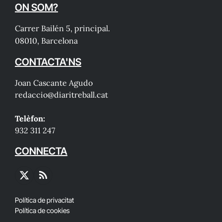
ON SOM?
Carrer Bailén 5, principal.
08010, Barcelona
CONTACTA'NS
Joan Cascante Agudo
redaccio@diaritreball.cat
Telèfon:
932 311 247
CONNECTA
X
RSS
(Twitter)
Política de privacitat
Política de cookies