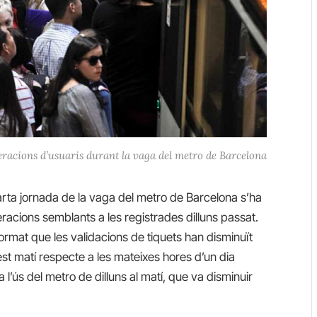
racions d’usuaris durant la vaga del metro de Barcelona
rta jornada de la vaga del metro de Barcelona s’ha
racions semblants a les registrades dilluns passat.
ormat que les validacions de tiquets han disminuït
t matí respecte a les mateixes hores d’un dia
l’ús del metro de dilluns al matí, que va disminuir