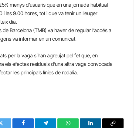
25% menys d’usuaris que en una jornada habitual
00 i les 9.00 hores, tot i que
va tenir
un lleuger
teix dia
.
s de Barcelona (TMB)
va haver
de regular l’accés a
segons
va
informa
r
en un comunicat.
ats per
la vaga
s’han agreujat pel fet que,
en
na els efectes residuals
d’una
altra
vaga convocada
ctar les principals línies de rodali
a
.
Twitter
Facebook
Telegram
WhatsApp
LinkedIn
Copy