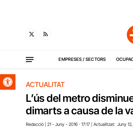
X
RSS
(Twitter)
EMPRESES / SECTORS
OCUPA
Obre la barra d'eines
ACTUALITAT
L’ús del metro disminue
dimarts a causa de la 
Redacció
21 - Juny - 2016 · 17:17
Actualitzat:
Juny 12