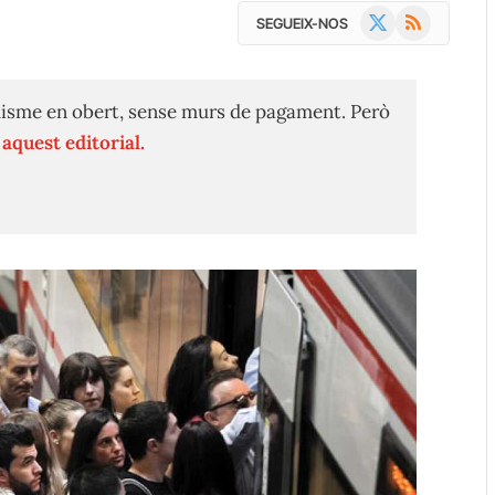
X
RSS
SEGUEIX-NOS
(Twitter)
isme en obert, sense murs de pagament. Però
n
aquest editorial.