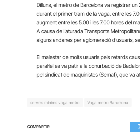
Dilluns, e
l metro de Barcelona
va
registr
ar
un 
durant el primer tram
de la vaga
, entre les 7.
augment entre les 5.00 i les 7.00 hores
del ma
A causa de l’at
urada
Transports Metropolitan
alguns andanes per aglomeració d’usuaris, 
El malestar de molts usuaris pels retards
caus
paral·lel
es va patir a la conurbació de Badalo
pel sindicat de maquinistes (Semaf), que va afe
serveis mínims vaga metro
Vaga metro Barcelona
COMPARTIR