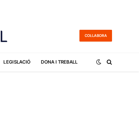
COL·LABORA
LEGISLACIÓ
DONA I TREBALL