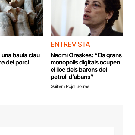
ENTREVISTA
 una baula clau
Naomi Oreskes: “Els grans
a del porcí
monopolis digitals ocupen
el lloc dels barons del
petroli d’abans”
Guillem Pujol Borras