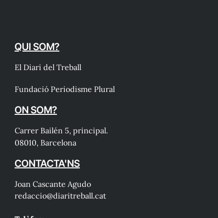
QUI SOM?
El Diari del Treball
Fundació Periodisme Plural
ON SOM?
Carrer Bailén 5, principal.
08010, Barcelona
CONTACTA'NS
Joan Cascante Agudo
redaccio@diaritreball.cat