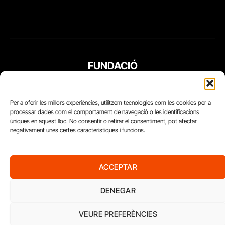
FUNDACIÓ
PERIODISME
PLURAL
Per a oferir les millors experiències, utilitzem tecnologies com les cookies per a
processar dades com el comportament de navegació o les identificacions
úniques en aquest lloc. No consentir o retirar el consentiment, pot afectar
negativament unes certes característiques i funcions.
ACCEPTAR
DENEGAR
VEURE PREFERÈNCIES
Diari del Treball, 2026