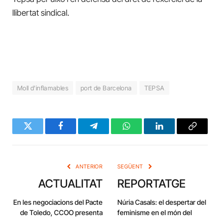
llibertat sindical.
Moll d'inflamables
port de Barcelona
TEPSA
Twitter
Facebook
Telegram
WhatsApp
LinkedIn
Copy
Link
ANTERIOR
SEGÜENT
ACTUALITAT
REPORTATGE
En les negociacions del Pacte
Núria Casals: el despertar del
de Toledo, CCOO presenta
feminisme en el món del