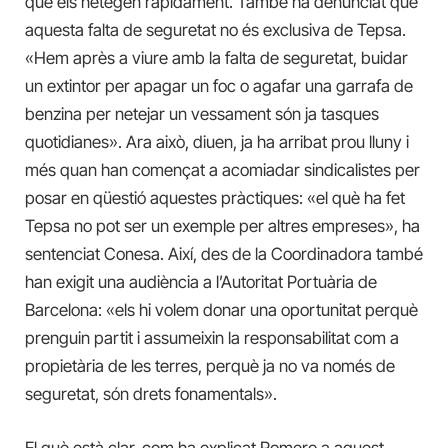
que els netegen ràpidament. També ha denunciat que
aquesta falta de seguretat no és exclusiva de Tepsa.
«Hem après a viure amb la falta de seguretat, buidar
un extintor per apagar un foc o agafar una garrafa de
benzina per netejar un vessament són ja tasques
quotidianes». Ara això, diuen, ja ha arribat prou lluny i
més quan han començat a acomiadar sindicalistes per
posar en qüestió aquestes pràctiques: «el què ha fet
Tepsa no pot ser un exemple per altres empreses», ha
sentenciat Conesa. Així, des de la Coordinadora també
han exigit una audiència a l’Autoritat Portuària de
Barcelona: «els hi volem donar una oportunitat perquè
prenguin partit i assumeixin la responsabilitat com a
propietària de les terres, perquè ja no va només de
seguretat, són drets fonamentals».