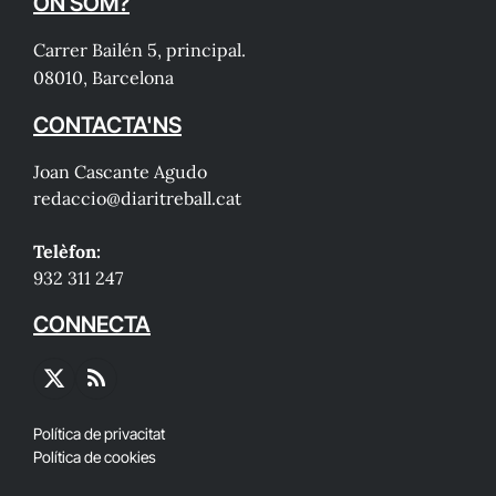
ON SOM?
Carrer Bailén 5, principal.
08010, Barcelona
CONTACTA'NS
Joan Cascante Agudo
redaccio@diaritreball.cat
Telèfon:
932 311 247
CONNECTA
X
RSS
(Twitter)
Política de privacitat
Política de cookies