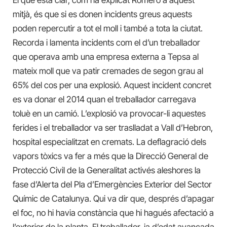
El què està clar, com ha explicat Romero a aquest
mitjà, és que si es donen incidents greus aquests
poden repercutir a tot el moll i també a tota la ciutat.
Recorda i lamenta incidents com el d’un treballador
que operava amb una empresa externa a Tepsa al
mateix moll que va patir cremades de segon grau al
65% del cos per una explosió. Aquest incident concret
es va donar el 2014 quan el treballador carregava
toluè en un camió. L’explosió va provocar-li aquestes
ferides i el treballador va ser traslladat a Vall d’Hebron,
hospital especialitzat en cremats. La deflagració dels
vapors tòxics va fer a més que la Direcció General de
Protecció Civil de la Generalitat activés aleshores la
fase d’Alerta del Pla d’Emergències Exterior del Sector
Químic de Catalunya. Qui va dir que, després d’apagar
el foc, no hi havia constància que hi hagués afectació a