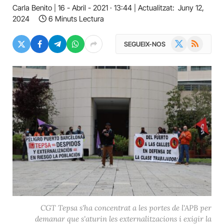
Carla Benito
16 - Abril - 2021 · 13:44
Actualitzat:
Juny 12,
2024
6 Minuts Lectura
X
RSS
SEGUEIX-NOS
(Twitter)
CGT Tepsa s'ha concentrat a les portes de l'APB per
demanar que s'aturin les externalitzacions i exigir la