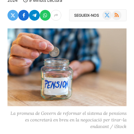
2024
9 Minuts Lectura
X
RSS
SEGUEIX-NOS
(Twitter)
La promesa de Govern de reformar el sistema de pensions
es concretarà en breu en la negociació per tirar-la
endavant / iStock