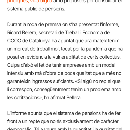
públiques, vida digna
amb propostes per consolidar el
sistema públic de pensions.
Durant la roda de premsa on s’ha presentat l’informe,
Ricard Bellera, secretari de Treball i Economia de
CCOO de Catalunya ha apuntat que ara mateix tenim
un mercat de treball molt tocat per la pandèmia que ha
posat en evidència la vulnerabilitat de certs col·lectius.
Culpa d’això el fet de tenir empreses amb un model
intensiu amb mà d’obra de poca qualitat que a més no
garanteixin ingressos suficients. «Si algú no rep el que
li correspon, consegüentment tenim un problema amb
les cotitzacions», ha afirmat Bellera.
L’informe apunta que el sistema de pensions ha de fer
front a un repte que no és exclusivament de caràcter
demogràfic. Té a veure amb la quantitat i la qualitat del