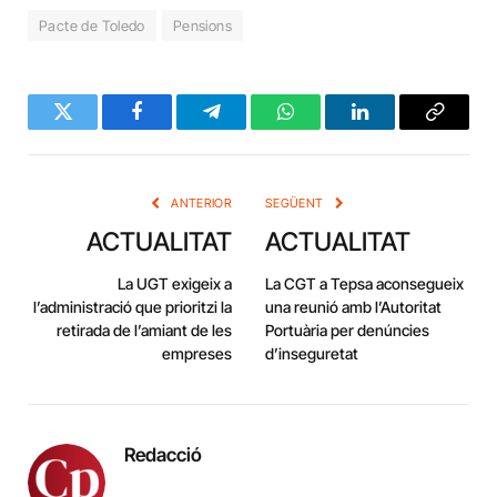
Pacte de Toledo
Pensions
Twitter
Facebook
Telegram
WhatsApp
LinkedIn
Copy
Link
ANTERIOR
SEGÜENT
ACTUALITAT
ACTUALITAT
La UGT exigeix a
La CGT a Tepsa aconsegueix
l’administració que prioritzi la
una reunió amb l’Autoritat
retirada de l’amiant de les
Portuària per denúncies
empreses
d’inseguretat
Redacció