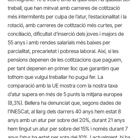
treball, que han minvat amb carreres de cotització
més intermitents per culpa de l’atur, l’estacionalitat i la
rotació, amb carreres de cotització més curtes, per
conciliació, dificultat d’inserció dels joves i majors de
55 anys i amb rendes salarials més baixes per
parcialitat, precarietat i pobresa laboral. Així, si les
pensions depenen de les cotitzacions que paguem,
per tant depenen en primer lloc que garantim que
tothom que vulgui treballar ho pugui fer. La
comparació amb la UE mostra com la nostra taxa
d’atur supera en més de 5 punts la mitjana europea
(8,3%). Bellera ha denunciat que, segons dades de
l’INESCat, al llarg dels darrers 40 anys hem estat 8
anys amb un atur per sobre del 20%, durant 21 anys
hem tingut un atur per sobre del 15% i només durant 7
anys l’atur ha estat per sota del 10%. I actualment, hi ha