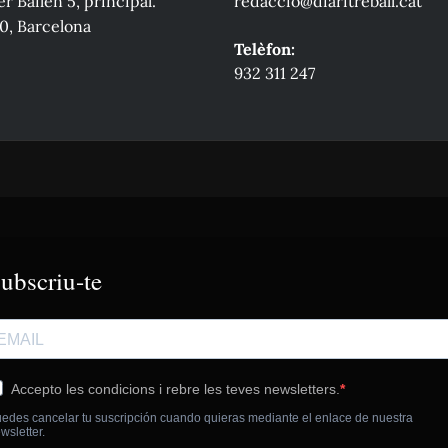
r Bailén 5, principal.
redaccio@diaritreball.cat
0, Barcelona
Telèfon:
932 311 247