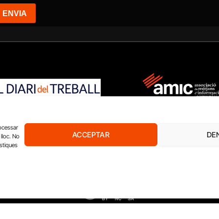
rocessar
ACCEPTAR
DE
lloc. No
EL DIARI DE L’EDUCACIÓ
EL DIARI DE LA SANITAT
XQ 
ístiques