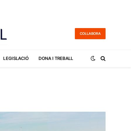
COL·LABORA
LEGISLACIÓ
DONA I TREBALL