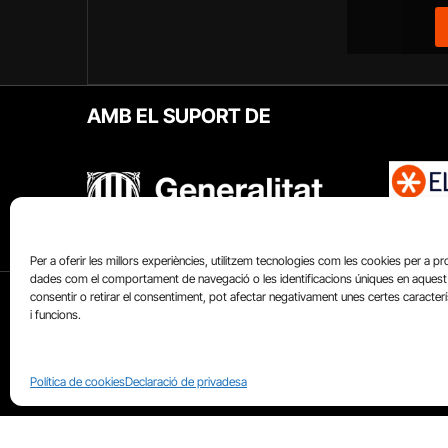
AMB EL SUPORT DE
Per a oferir les millors experiències, utilitzem tecnologies com les cookies per a p
dades com el comportament de navegació o les identificacions úniques en aquest 
QUI SOM?
CATALUNYAPLURAL.CAT
consentir o retirar el consentiment, pot afectar negativament unes certes caracter
i funcions.
Política de cookies
Declaració de privadesa