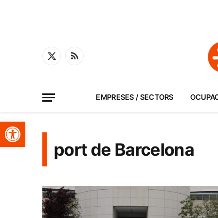
X
RSS
(Twitter)
EMPRESES / SECTORS
OCUPA
Obre la barra d'eines
port de Barcelona