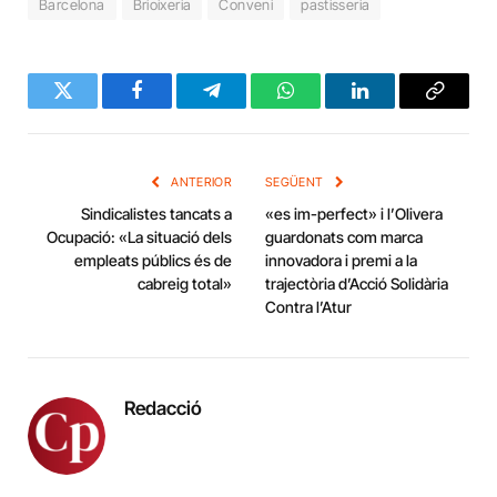
Barcelona
Brioixeria
Conveni
pastisseria
Twitter
Facebook
Telegram
WhatsApp
LinkedIn
Copy
Link
ANTERIOR
SEGÜENT
Sindicalistes tancats a
«es im-perfect» i l’Olivera
Ocupació: «La situació dels
guardonats com marca
empleats públics és de
innovadora i premi a la
cabreig total»
trajectòria d’Acció Solidària
Contra l’Atur
Redacció