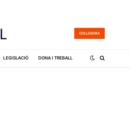
COL·LABORA
LEGISLACIÓ
DONA I TREBALL