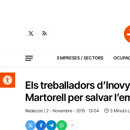
X
RSS
(Twitter)
EMPRESES / SECTORS
OCUPA
Obre la barra d'eines
Els treballadors d’Inov
Martorell per salvar l’
Redacció
2 - Novembre - 2015 · 13:04
3 Minuts 