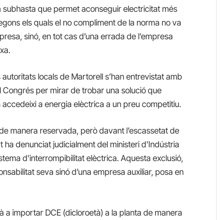
 la subhasta que permet aconseguir electricitat més
 segons els quals el no compliment de la norma no va
empresa, sinó, en tot cas d’una errada de l’empresa
xa.
s autoritats locals de Martorell s’han entrevistat amb
l Congrés per mirar de trobar una solució que
n accedeixi a energia elèctrica a un preu competitiu.
s de manera reservada, però davant l’escassetat de
 ha denunciat judicialment del ministeri d’Indústria
stema d’interrompibilitat elèctrica. Aquesta exclusió,
sabilitat seva sinó d’una empresa auxiliar, posa en
 a importar DCE (dicloroetà) a la planta de manera