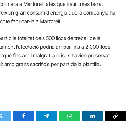
primera a Martorell, atès que li surt més barat
ereix un gran consum d’energia que la companyia ha
mpte fabricar-la a Martorell.
rt o la totalitat dels 500 llocs de treball de la
tament l’afectació podria arribar fins a 2.000 llocs
rquè fins ara i malgrat la crisi, s’havien preservat
 amb grans sacrificis per part de la plantilla.
Twitter
Facebook
Telegram
WhatsApp
LinkedIn
Copy
Link