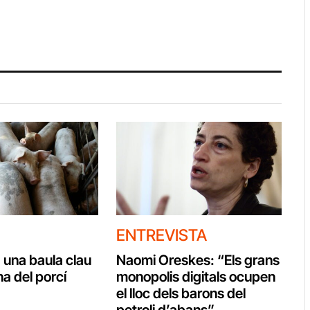
ENTREVISTA
 una baula clau
Naomi Oreskes: “Els grans
a del porcí
monopolis digitals ocupen
el lloc dels barons del
petroli d’abans”