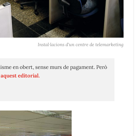
Instal·lacions d'un centre de telemarketing
isme en obert, sense murs de pagament. Però
n
aquest editorial.