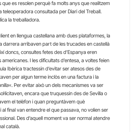
s que es resolen perquè fa molts anys que realitzem
a teleoperadora consultada per Diari del Treball.
ica la treballadora.
 client en llengua castellana amb dues plataformes, la
a darrera arribaven part de les trucades en castellà
ixí doncs, consultes fetes des d’Espanya eren
mericanes. I les dificultats d’entesa, a voltes feien
la Ibèrica tractessin d’evitar ser atesos des de
en per algun terme inclòs en una factura i la
nilla
«. Per evitar això un dels mecanismes va ser
ol·licitaven, encara que truquessin des de Sevilla o
àvem el telèfon i quan preguntàvem què
 al final van entendre el que passava, no volien ser
ssional. Des d’aquell moment va ser normal atendre
al català.