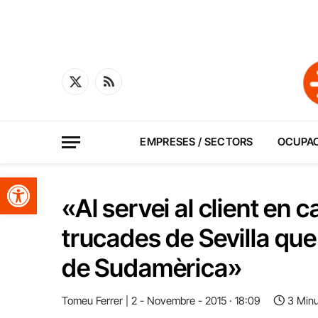
X
RSS
(Twitter)
EMPRESES / SECTORS
OCUPA
Obre la barra d'eines
«Al servei al client en 
trucades de Sevilla que
de Sudamèrica»
Tomeu Ferrer
2 - Novembre - 2015 · 18:09
3 Minu