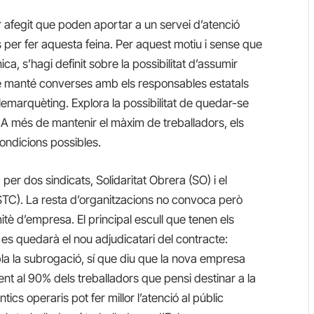
 afegit que poden aportar a un servei d’atenció
per fer aquesta feina. Per aquest motiu i sense que
nica, s’hagi definit sobre la possibilitat d’assumir
 que manté converses amb els responsables estatals
lemarquèting. Explora la possibilitat de quedar-se
. A més de mantenir el màxim de treballadors, els
condicions possibles.
er dos sindicats, Solidaritat Obrera (SO) i el
STC). La resta d’organitzacions no convoca però
tè d’empresa. El principal escull que tenen els
es quedarà el nou adjudicatari del contracte:
a la subrogació, sí que diu que la nova empresa
ent al 90% dels treballadors que pensi destinar a la
antics operaris pot fer millor l’atenció al públic