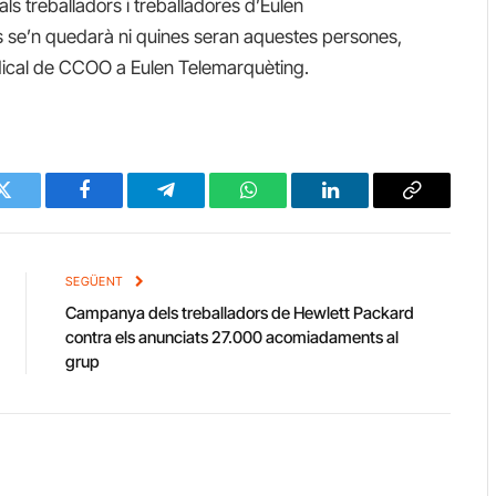
als treballadors i treballadores d’Eulen
s se’n quedarà ni quines seran aquestes persones,
ndical de CCOO a Eulen Telemarquèting.
Twitter
Facebook
Telegram
WhatsApp
LinkedIn
Copy
Link
SEGÜENT
Campanya dels treballadors de Hewlett Packard
contra els anunciats 27.000 acomiadaments al
grup