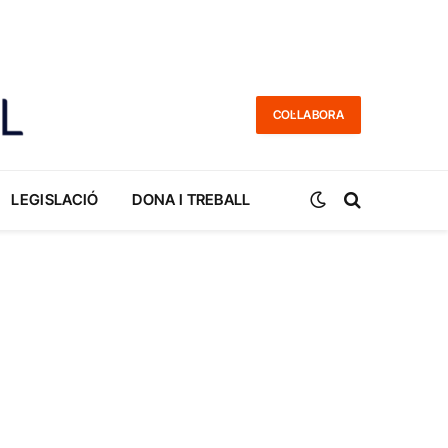
COL·LABORA
LEGISLACIÓ
DONA I TREBALL