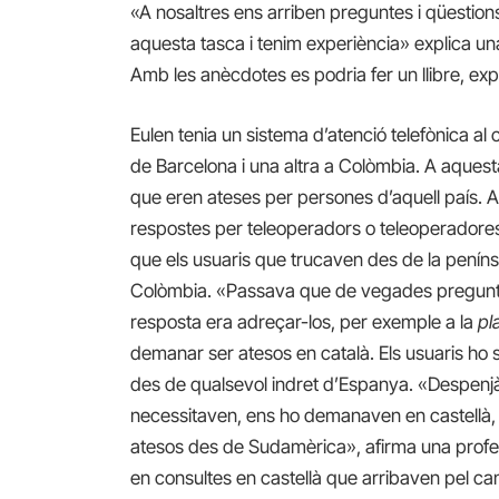
«A nosaltres ens arriben preguntes i qüestion
aquesta tasca i tenim experiència» explica un
Amb les anècdotes es podria fer un llibre, expl
Eulen tenia un sistema d’atenció telefònica al
de Barcelona i una altra a Colòmbia. A aquest
que eren ateses per persones d’aquell país. A
respostes per teleoperadors o teleoperadores a
que els usuaris que trucaven des de la penínsu
Colòmbia. «Passava que de vegades preguntav
resposta era adreçar-los, per exemple a la
pla
demanar ser atesos en català. Els usuaris ho s
des de qualsevol indret d’Espanya. «Despenj
necessitaven, ens ho demanaven en castellà, i
atesos des de Sudamèrica», afirma una profe
en consultes en castellà que arribaven pel can