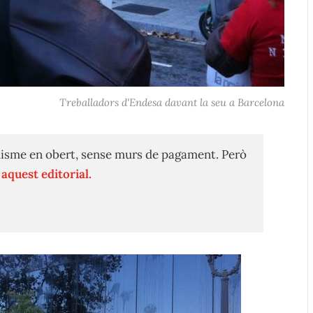
Treballadors d'Endesa davant la seu a Barcelona
isme en obert, sense murs de pagament. Però
n
aquest editorial.