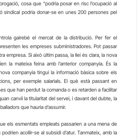
rogació, cosa que “podria posar en risc l’ocupació al
ió sindical podria donar-se en unes 200 persones pel
rola gairebé el mercat de la distribució. Per fer el
presenten les empreses subministradores. Pot passar
a empresa. Si això últim passa, la llei és clara, la nova
ien la mateixa feina amb l’anterior companyia. És la
 nova companyia tingui la informació bàsica sobre els
ions, per exemple salarials. El què està passant en
s que han perdut la comanda o es retarden a facilitar
 quan
canvii
la titularitat del servei, i davant del dubte, la
eballadors que hauria d’assumir.
que
els esmentats
empleats passarien a una mena de
podrien acollir-se al subsidi d’atur. Tanmateix, amb la