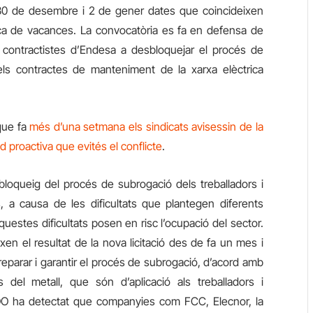
 30 de desembre i 2 de gener dates que coincideixen
a de vacances. La convocatòria es fa
en defensa de
s contractistes d’Endesa a desbloquejar el procés de
dels contractes de manteniment de la xarxa elèctrica
que fa
més d’una setmana els sindicats avisessin de la
 proactiva que evités el conflicte
.
bloqueig del procés de subrogació dels treballadors i
s, a causa de les dificultats que
plantegen
diferents
uestes dificultats
posen en risc l’ocupació del sector.
 el resultat de la nova licitació des de fa un mes i
preparar i garantir el procés de subrogació, d’acord amb
s del metall, que són d’aplicació als treballadors i
COO ha detectat que companyies com FCC, Elecnor, la