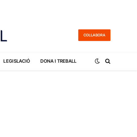
COL·LABORA
LEGISLACIÓ
DONA I TREBALL