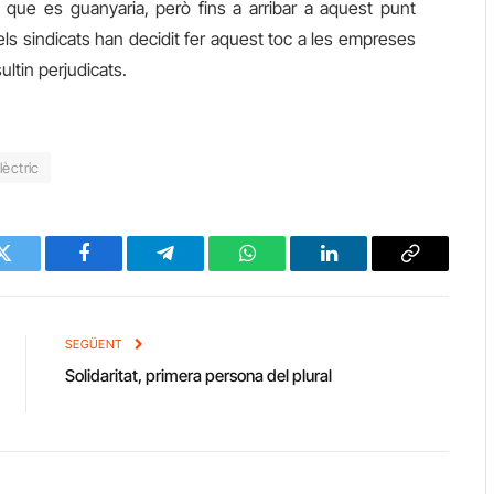
a que es guanyari
a
, però fins
a
arribar a aquest punt
els sindicats han decidit fer aquest toc a les empreses
ultin perjudicats.
èctric
Twitter
Facebook
Telegram
WhatsApp
LinkedIn
Copy
Link
SEGÜENT
Solidaritat, primera persona del plural