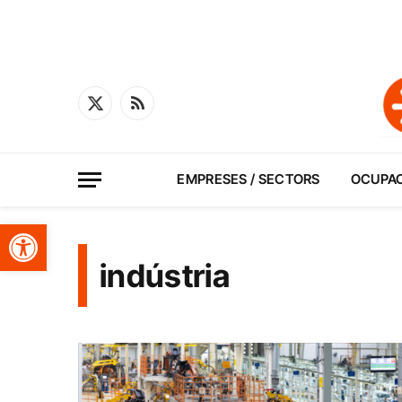
X
RSS
(Twitter)
EMPRESES / SECTORS
OCUPA
Obre la barra d'eines
indústria