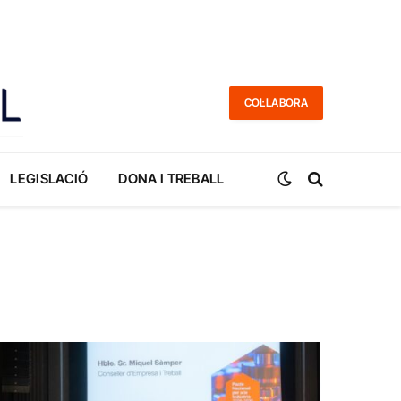
COL·LABORA
LEGISLACIÓ
DONA I TREBALL