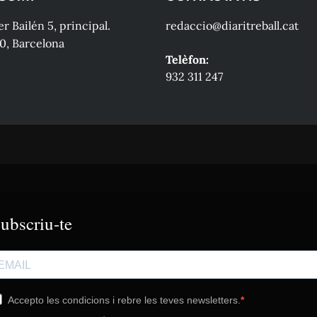
r Bailén 5, principal.
redaccio@diaritreball.cat
0, Barcelona
Telèfon:
932 311 247