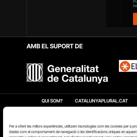
AMB EL SUPORT DE
QUI SOM?
CATALUNYAPLURAL.CAT
Per a oferir les millors experiències, utilitzem tecnologies com les cookies per a p
dades com el comportament de navegació o les identificacions úniques en aquest 