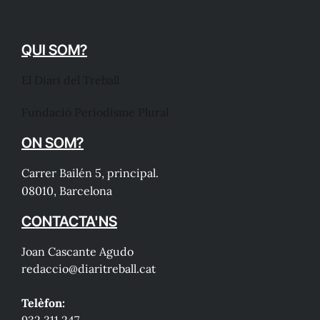
QUI SOM?
El Diari del Treball
Fundació Periodisme Plural
ON SOM?
Carrer Bailén 5, principal.
08010, Barcelona
CONTACTA'NS
Joan Cascante Agudo
redaccio@diaritreball.cat
Telèfon: