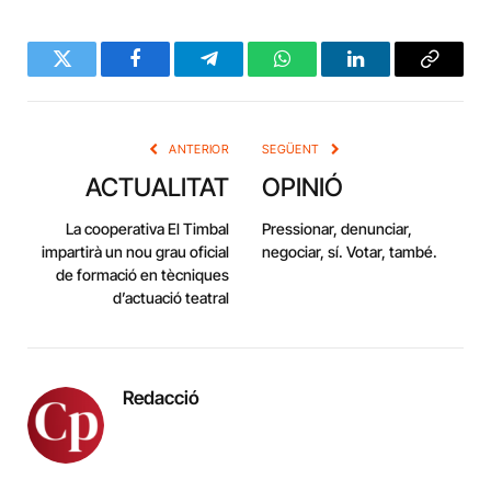
Twitter
Facebook
Telegram
WhatsApp
LinkedIn
Copy
Link
ANTERIOR
SEGÜENT
ACTUALITAT
OPINIÓ
La cooperativa El Timbal
Pressionar, denunciar,
impartirà un nou grau oficial
negociar, sí. Votar, també.
de formació en tècniques
d’actuació teatral
Redacció