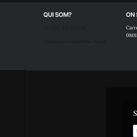
QUI SOM?
ON
El Diari del Treball
Carre
0801
Fundació Periodisme Plural