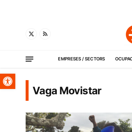
X
RSS
(Twitter)
EMPRESES / SECTORS
OCUPA
Obre la barra d'eines
Vaga Movistar