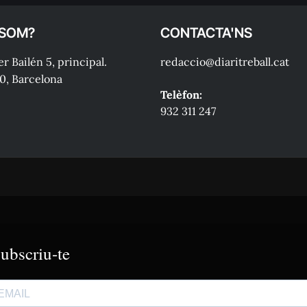
 SOM?
CONTACTA'NS
r Bailén 5, principal.
redaccio@diaritreball.cat
0, Barcelona
Telèfon:
932 311 247