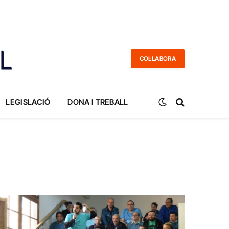
COL·LABORA
LEGISLACIÓ
DONA I TREBALL