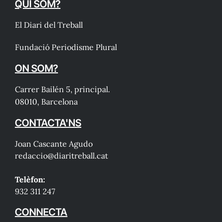
QUI SOM?
El Diari del Treball
Fundació Periodisme Plural
ON SOM?
Carrer Bailén 5, principal.
08010, Barcelona
CONTACTA'NS
Joan Cascante Agudo
redaccio@diaritreball.cat
Telèfon:
932 311 247
CONNECTA